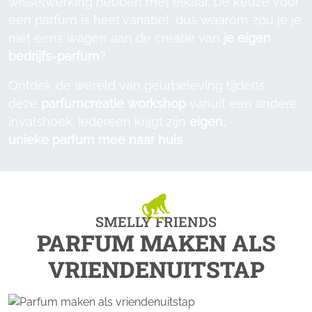
wisselwerking hebben met elkaar. De keuze voor
een parfum is heel variabel, dus waarom zou je je
niet eens wagen aan de creatie van
je eigen
bedrijfs-parfum
?
Ontdek de wereld van geurbeleving tijdens
deze
parfumcreatie workshop
vanuit een andere
invalshoek. Iedereen krijgt zijn
eigen,
unieke parfum mee naar huis
.
SMELLY FRIENDS
PARFUM MAKEN ALS
VRIENDENUITSTAP