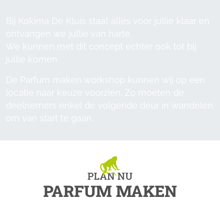
Bij Kokima De Kluis staat alles voor jullie klaar en
ontvangen we jullie van harte.
We kunnen met dit concept echter ook tot bij
jullie komen.
De Parfum maken workshop kunnen wij op een
locatie naar keuze voorzien. Zo moeten de
deelnemers enkel de volgende deur in wandelen
om van start te gaan.
PLAN NU
PARFUM MAKEN