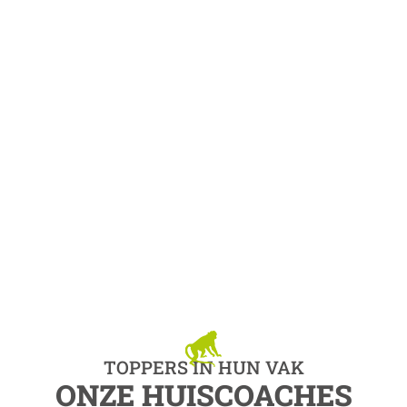
Kokima
staat voor
vernieuwende teambuilding
waarbij
beleving, samenwerking en verbinding
centraal staan. Met een brede mix van
interactieve uitdagingen helpt Kokima bedrijven
om
teamdynamiek te versterken en
samenwerking op een natuurlijke manier te
stimuleren
. Door klassieke teambuilding te
combineren met storytelling, digitale elementen
en sterke beleving creëren ze programma’s die
teams niet alleen samenbrengen, maar ook
duurzame inzichten opleveren voor de dagelijkse
samenwerking.
TOPPERS IN HUN VAK
ONZE HUISCOACHES