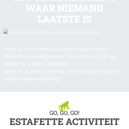
WAAR NIEMAND
LAATSTE IS
Niets zo vervelend als teams maken door
beurtelings teamgenoten te kiezen en zelf als
laatste te worden gekozen.
Bij deze activiteit bestaat het eerste spel uit een
ludieke teamverdeling.
GO, GO, GO!
ESTAFETTE ACTIVITEIT