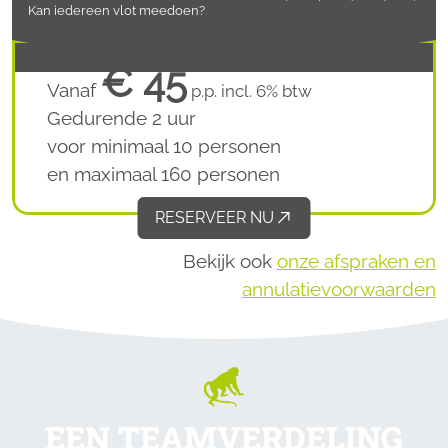
Kan iedereen vlot meedoen?
€ 45
Vanaf
p.p. incl. 6% btw
Gedurende 2 uur
voor minimaal 10 personen
en maximaal 160 personen
RESERVEER NU
Bekijk ook
onze afspraken en
annulatievoorwaarden
HET MAG PLEZANT ZIJN
EEN TEAMVERDELING