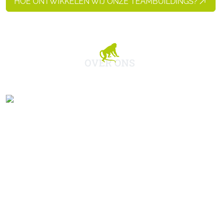
HOE ONTWIKKELEN WIJ ONZE TEAMBUILDINGS?
OVER ONS
KOKIMA
Kokima is één famillie en dat voel je meteen als jij
bij ons aankomt.
Hier ben je Welkom met een hoofdletter, en dat
geheel op z'n Limburgs.
We komen er eerlijk voor uit, wij zijn geen fan van
kantoren met gesloten deuren met daarachter
belangrijke 'meneren' en mevrouwen'.