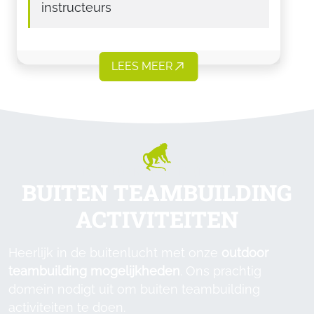
instructeurs
LEES MEER
NATUURLIJK BUITEN
BUITEN TEAMBUILDING
ACTIVITEITEN
Heerlijk in de buitenlucht met onze
outdoor
teambuilding mogelijkheden
. Ons prachtig
domein nodigt uit om buiten teambuilding
activiteiten te doen.