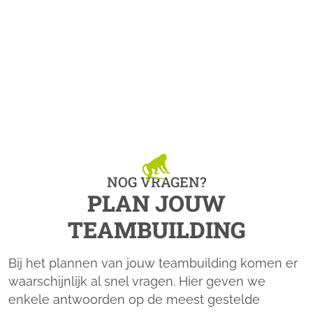
In onze Kokima familie speelt iedere medewerker
zijn rol met plezier en staat er een team om er
steeds opnieuw een geweldig toffe dag van te
maken.
Verkoopspraatje? Wel kom langs en ontdek het
zelf!
NOG VRAGEN?
PLAN JOUW
TEAMBUILDING
Bij het plannen van jouw teambuilding komen er
waarschijnlijk al snel vragen. Hier geven we
enkele antwoorden op de meest gestelde