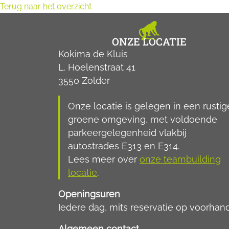
Terug naar het overzicht
ONZE LOCATIE
Kokima de Kluis
L. Hoelenstraat 41
3550 Zolder
Onze locatie is gelegen in een rustig
groene omgeving, met voldoende
parkeergelegenheid vlakbij
autostrades E313 en E314.
Lees meer over
onze teambuilding
locatie
.
Openingsuren
Iedere dag, mits reservatie op voorhan
Algemeen contact