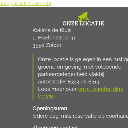
Terug naar het overzicht
ONZE LOCATIE
Kokima de Kluis
L. Hoelenstraat 41
3550 Zolder
Onze locatie is gelegen in een rustig
groene omgeving, met voldoende
parkeergelegenheid vlakbij
autostrades E313 en E314.
Lees meer over
onze teambuilding
locatie
.
Openingsuren
Iedere dag, mits reservatie op voorhan
Algemeen contact